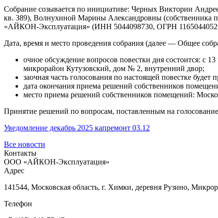
Собрание созывается по инициативе: Черных Виктории Андреевн
кв. 389), Волнухиной Марины Александровны (собственника пом
«АЙКОН-Эксплуатация» (ИНН 5044098730, ОГРН 1165044052062, а
Дата, время и место проведения собрания (далее — Общее собр
очное обсуждение вопросов повестки дня состоится: с 13 ч
микрорайон Кутузовский, дом № 2, внутренний двор;
заочная часть голосования по настоящей повестке будет пр
дата окончания приема решений собственников помещений: 
место приема решений собственников помещений: Московс
Принятие решений по вопросам, поставленным на голосование 
Уведомление декабрь 2025 капремонт 03.12
Все новости
Контакты
ООО «АЙКОН-Эксплуатация»
Адрес
141544, Московская область, г. Химки, деревня Рузино, Микрора
Телефон