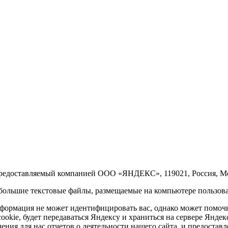
предоставляемый компанией ООО «ЯНДЕКС», 119021, Россия, Моск
ольшие текстовые файлы, размещаемые на компьютере пользоват
нформация не может идентифицировать вас, однако может помоч
ookie, будет передаваться Яндексу и храниться на сервере Янде
ения для нас отчетов о деятельности нашего сайта, и предостав